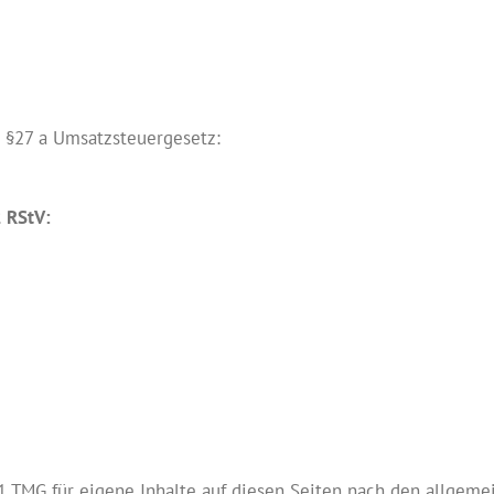
 §27 a Umsatzsteuergesetz:
2 RStV:
1 TMG für eigene Inhalte auf diesen Seiten nach den allgeme