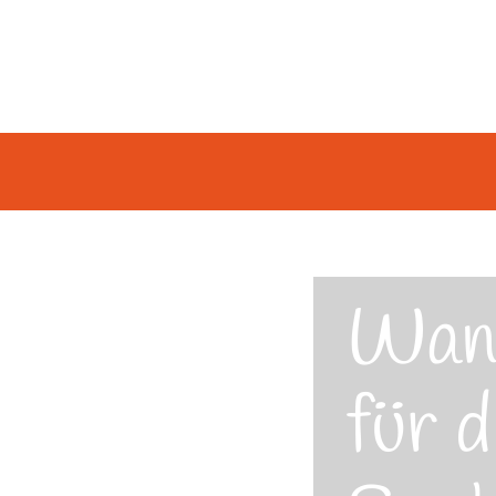
Wan
für d