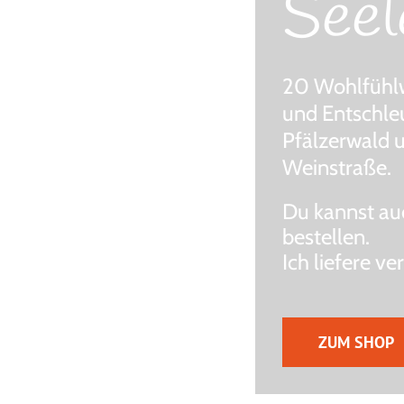
Seel
20 Wohlfühl
und Entschle
Pfälzerwald 
Weinstraße.
Du kannst auc
bestellen.
Ich liefere ve
ZUM SHOP