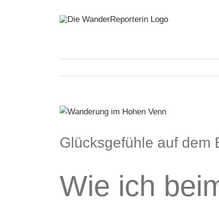
Zum
Inhalt
springen
Zeige
grösseres
Bild
Glücksgefühle auf dem E
Wie ich bei