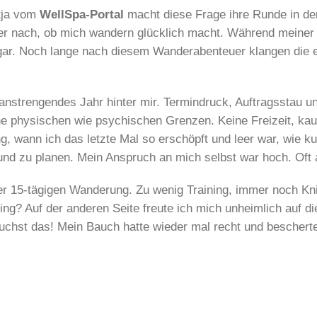
atja vom
WellSpa-Portal
macht diese Frage ihre Runde in de
er nach, ob mich wandern glücklich macht. Während meiner E
gar. Noch lange nach diesem Wanderabenteuer klangen die er
r anstrengendes Jahr hinter mir. Termindruck, Auftragsstau 
e physischen wie psychischen Grenzen. Keine Freizeit, ka
 wann ich das letzte Mal so erschöpft und leer war, wie ku
und zu planen. Mein Anspruch an mich selbst war hoch. Oft
r 15-tägigen Wanderung. Zu wenig Training, immer noch Kn
ing? Auf der anderen Seite freute ich mich unheimlich auf die
uchst das! Mein Bauch hatte wieder mal recht und beschert