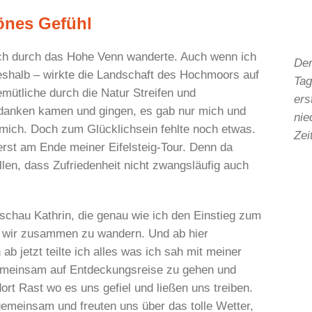
hönes Gefühl
 ich durch das Hohe Venn wanderte. Auch wenn ich
Der
 deshalb – wirkte die Landschaft des Hochmoors auf
Tag
mütliche durch die Natur Streifen und
ers
anken kamen und gingen, es gab nur mich und
nie
e mich. Doch zum Glücklichsein fehlte noch etwas.
Zei
rst am Ende meiner Eifelsteig-Tour. Denn da
llen, dass Zufriedenheit nicht zwangsläufig auch
nschau Kathrin, die genau wie ich den Einstieg zum
n wir zusammen zu wandern. Und ab hier
 jetzt teilte ich alles was ich sah mit meiner
emeinsam auf Entdeckungsreise zu gehen und
t Rast wo es uns gefiel und ließen uns treiben.
gemeinsam und freuten uns über das tolle Wetter,