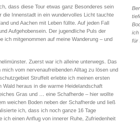
ich, dass diese Tour etwas ganz Besonderes sein
Ber
r die Innenstadt in ein wundervolles Licht tauchte
tie
fand und Aachen mit Leben füllte. Auf jeden Fall
Bod
und Aufgehobensein. Der jugendliche Puls der
ich
habe ich mitgenommen auf meine Wanderung – und
für
elimünster. Zuerst war ich alleine unterwegs. Das
m mich vom nervenaufreibenden Alltag zu lösen und
utzgebiet Struffelt erlebte ich meinen ersten
m Wald heraus in die warme Heidelandschaft
iches Gras und … eine Schafherde – hier wollte
 dem weichen Boden neben der Schafherde und ließ
lisierte ich, dass ich noch ganze 16 Tage
e ich einen Anflug von innerer Ruhe, Zufriedenheit