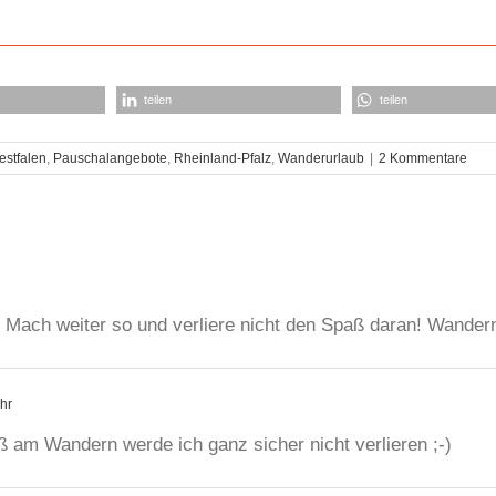
teilen
teilen
estfalen
,
Pauschalangebote
,
Rheinland-Pfalz
,
Wanderurlaub
|
2 Kommentare
) Mach weiter so und verliere nicht den Spaß daran! Wander
hr
ß am Wandern werde ich ganz sicher nicht verlieren ;-)