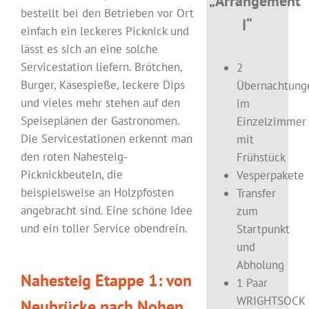
„Arrangement
bestellt bei den Betrieben vor Ort
I“
einfach ein leckeres Picknick und
lässt es sich an eine solche
Servicestation liefern. Brötchen,
2
Burger, Käsespieße, leckere Dips
Übernachtung
und vieles mehr stehen auf den
im
Speiseplänen der Gastronomen.
Einzelzimmer
Die Servicestationen erkennt man
mit
den roten Nahesteig-
Frühstück
Picknickbeuteln, die
Vesperpakete
beispielsweise an Holzpfosten
Transfer
angebracht sind. Eine schöne Idee
zum
und ein toller Service obendrein.
Startpunkt
und
Abholung
Nahesteig Etappe 1: von
1 Paar
WRIGHTSOCK
Neubrücke nach Nohen