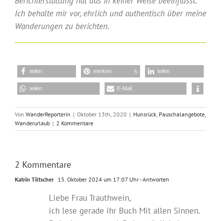
Berichterstattung hat das in keiner Weise beeinflusst.
Ich behalte mir vor, ehrlich und authentisch über meine
Wanderungen zu berichten.
teilen
merken
teilen
5
teilen
E-Mail
Von
WanderReporterin
|
Oktober 13th, 2020
|
Hunsrück
,
Pauschalangebote
,
Wanderurlaub
|
2 Kommentare
2 Kommentare
Katrin Tiltscher
15. Oktober 2024 um 17:07 Uhr
- Antworten
Liebe Frau Trauthwein,
ich lese gerade ihr Buch Mit allen Sinnen.