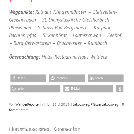
Wegpunkte:
Rathaus Klingenmünster – Gleiszellen-
Gleishorbach – St. Dionysiuskirche Gleishorbach –
Pleisweiler – Schloss Bad Bergzabern – Kurpark –
Bachlehrpfad – Birkenhördt – Lauterschwan – Seehof
– Burg Berwartstein – Bruchweiler – Rumbach
Übernachtung:
Hotel-Restaurant Haus Waldeck
teilen
merken
teilen
teilen
E-Mail
Von
WanderReporterin
|
Juli 23rd, 2013
|
Jakobsweg
,
Pfälzer Jakobsweg
|
0
Kommentare
Hinterlasse einen Kommentar