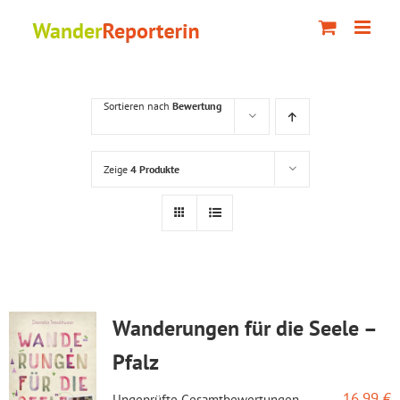
Zum
Inhalt
springen
Sortieren nach
Bewertung
Zeige
4 Produkte
Wanderungen für die Seele –
Pfalz
16,99
€
Ungeprüfte Gesamtbewertungen