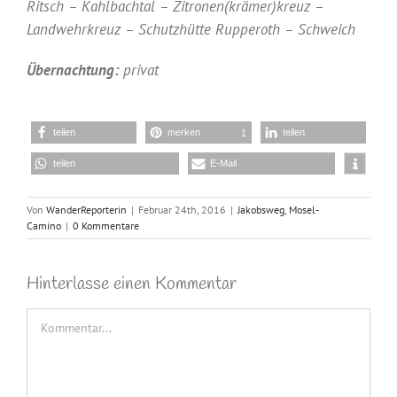
Ritsch – Kahlbachtal – Zitronen(krämer)kreuz –
Landwehrkreuz – Schutzhütte Rupperoth – Schweich
Übernachtung:
privat
teilen
merken
teilen
1
teilen
E-Mail
Von
WanderReporterin
|
Februar 24th, 2016
|
Jakobsweg
,
Mosel-
Camino
|
0 Kommentare
Hinterlasse einen Kommentar
Kommentar