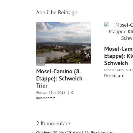
Ähnliche Beiträge
Mosel-Cami
Etappe): Kl
Schweich
Mosel-Camino (8.
Februar 24th, 201
Kommentare
Etappe): Schweich –
Trier
Februar 25th, 2016
|
0
Kommentare
2 Kommentare
Christoph
20. März 2016 um 8:56 Uhr
- Antworten