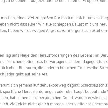
g zu begeben – ob jetzt alleine oder in einer Gruppe spielt d
 zu machen, einen viel zu großen Rucksack mit sich rumzusch
eben nicht dasselbe? Wir alle schleppen Ballast mit uns herum
ten. Haben wir deswegen Angst davor morgens aufzustehen?
den Tag aufs Neue den Herausforderungen des Lebens: im Beruf
ung. Manchen gelingt das hervorragend, andere dagegen tun s
urück ohne Blessuren, die anderen brauchen für dieselbe Str
h jeder geht auf seine Art.
rum sich jemand auf den Jakobsweg begibt: Schicksalsschläge
, sportliche Herausforderungen oder überhaupt bedeutende 
ehen, hat seinen ganz persönlichen Grund, warum er/sie das 
lich. Vielleicht nicht gleich morgen, aber vielleicht übermo