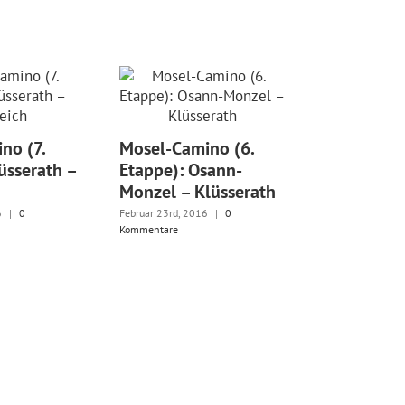
no (7.
Mosel-Camino (6.
üsserath –
Etappe): Osann-
Monzel – Klüsserath
6
|
0
Februar 23rd, 2016
|
0
Kommentare